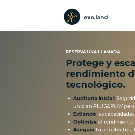
exo.land
RESERVA UNA LLAMADA
Protege y esca
rendimiento d
tecnológico.
Auditoría inicial:
Segurid
un plan PLUG&PLAY perso
Extiende
las capacidades
Optimiza
el rendimiento d
Asegura
tu arquitectura