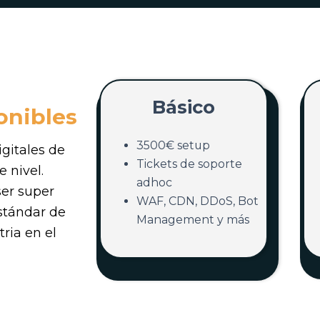
Básico
onibles
3500€ setup
igitales de
Tickets de soporte
e nivel.
adhoc
ser super
WAF, CDN, DDoS, Bot
estándar de
Management y más
ria en el